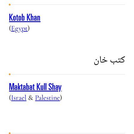
Kotob Khan
(
Egypt
)
كتب خان
Maktabat Kull Shay
(
Israel
&
Palestine
)